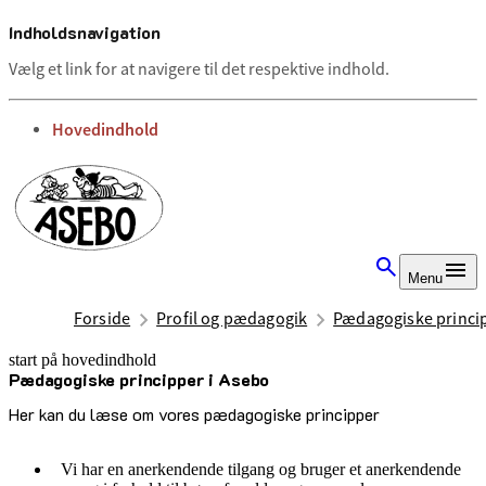
Indholdsnavigation
Vælg et link for at navigere til det respektive indhold.
gå til
Hovedindhold
Menu
Forside
Profil og pædagogik
Pædagogiske princi
start på hovedindhold
Pædagogiske principper i Asebo
senest opdateret 19. juni 2025
Her kan du læse om vores pædagogiske principper
Vi har en anerkendende tilgang og bruger et anerkendende